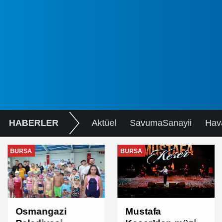
HABERLER
Aktüel
SavumaSanayii
Hav
BURSA
BURSA
Osmangazi
Mustafa