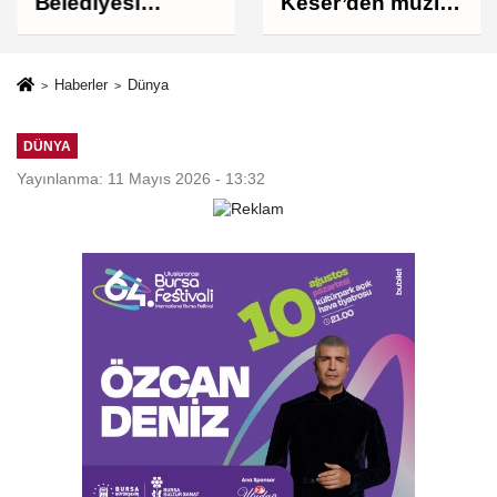
Belediyesi
Keser’den müzik
Çocukları Sporla
ve kahkaha dolu
Buluşturuyor
gece
Haberler
Dünya
DÜNYA
Yayınlanma: 11 Mayıs 2026 - 13:32