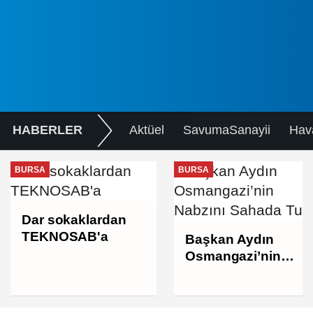
HABERLER
Aktüel
SavumaSanayii
Hav
BURSA
BURSA
Dar sokaklardan
TEKNOSAB'a
Başkan Aydın
Osmangazi’nin
Nabzını Sahada
Tuttu