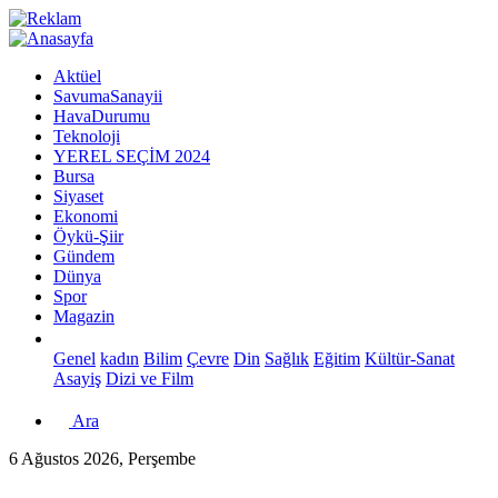
Aktüel
SavumaSanayii
HavaDurumu
Teknoloji
YEREL SEÇİM 2024
Bursa
Siyaset
Ekonomi
Öykü-Şiir
Gündem
Dünya
Spor
Magazin
Genel
kadın
Bilim
Çevre
Din
Sağlık
Eğitim
Kültür-Sanat
Asayiş
Dizi ve Film
Ara
6 Ağustos 2026, Perşembe