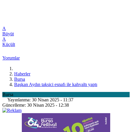
A
Büyüt
A
Küçült
Yorumlar
Haberler
Bursa
Başkan Aydın taksici esnafı ile kahvaltı yaptı
Bursa
Yayınlanma: 30 Nisan 2025 - 11:37
Güncelleme: 30 Nisan 2025 - 12:38