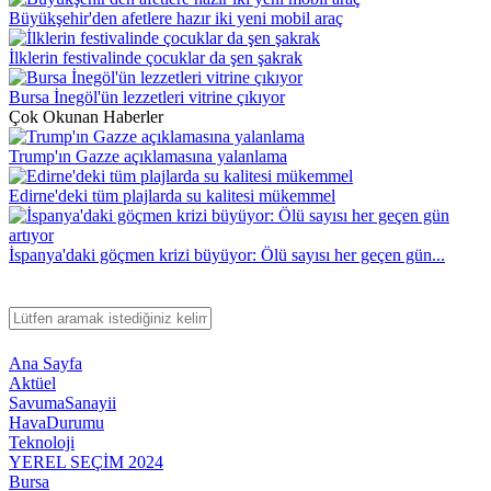
Büyükşehir'den afetlere hazır iki yeni mobil araç
İlklerin festivalinde çocuklar da şen şakrak
Bursa İnegöl'ün lezzetleri vitrine çıkıyor
Çok Okunan Haberler
Trump'ın Gazze açıklamasına yalanlama
Edirne'deki tüm plajlarda su kalitesi mükemmel
İspanya'daki göçmen krizi büyüyor: Ölü sayısı her geçen gün...
Ana Sayfa
Aktüel
SavumaSanayii
HavaDurumu
Teknoloji
YEREL SEÇİM 2024
Bursa