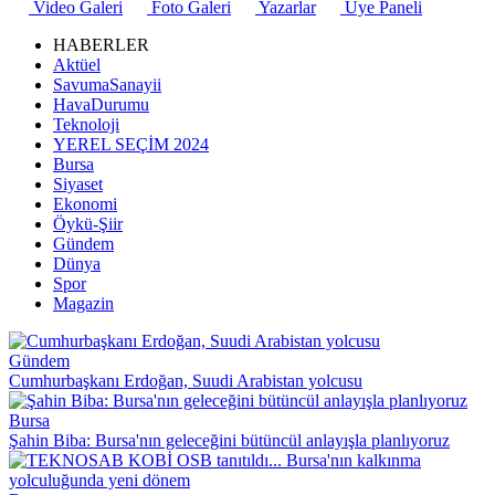
Video Galeri
Foto Galeri
Yazarlar
Üye Paneli
HABERLER
Aktüel
SavumaSanayii
HavaDurumu
Teknoloji
YEREL SEÇİM 2024
Bursa
Siyaset
Ekonomi
Öykü-Şiir
Gündem
Dünya
Spor
Magazin
Gündem
Cumhurbaşkanı Erdoğan, Suudi Arabistan yolcusu
Bursa
Şahin Biba: Bursa'nın geleceğini bütüncül anlayışla planlıyoruz