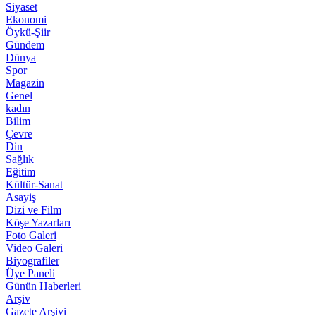
Siyaset
Ekonomi
Öykü-Şiir
Gündem
Dünya
Spor
Magazin
Genel
kadın
Bilim
Çevre
Din
Sağlık
Eğitim
Kültür-Sanat
Asayiş
Dizi ve Film
Köşe Yazarları
Foto Galeri
Video Galeri
Biyografiler
Üye Paneli
Günün Haberleri
Arşiv
Gazete Arşivi