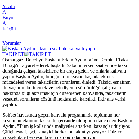
Yazdır
A
Büyüt
A
Küçült
Yorumlar
TAKİP ET
Osmangazi Belediye Başkanı Erkan Aydın, güne Terminal Taksi
Durağı'nı ziyaret ederek başladı. Sabahın erken saatlerinde taksi
durağında çalışan taksicilerle bir araya gelen ve onlarla kahvaltı
yapan Başkan Aydın, tüm gün direksiyon başında ekmek
mücadelesi veren taksicilerin sorunlarını dinledi. Taksici esnafının
ihtiyaçlarını belirlemek ve belediyenin sürdürdüğü çalışmalar
hakkında bilgi aktarmak için düzenlenen kahvaltıda, taksicilerin
yaşadığı sorunların çözümü noktasında karşılıklı fikir alış verişi
yapıldı.
Sohbet havasında geçen kahvaltı programında toplumun her
kesiminin ekonomik sıkıntı içerisinde olduğunu ifade eden Başkan
Aydın, "Tüm iş kollarında maliyetler artarken, kazançlar düşüyor.
Çiftçi, esnaf, işçi, sanayici herkes bu sıkıntıyı yaşıyor. Faizler
yükseldikçe herkesin borcu da doğrudan artıyor.