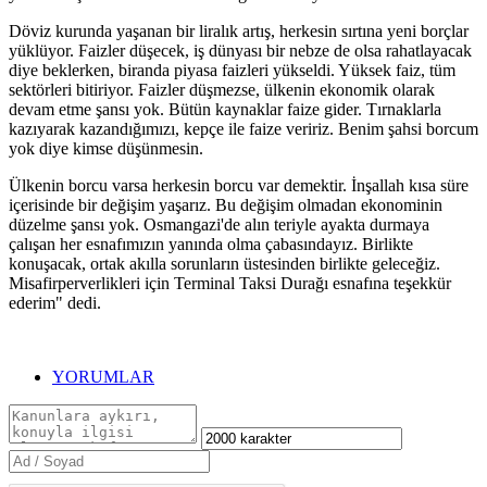
Döviz kurunda yaşanan bir liralık artış, herkesin sırtına yeni borçlar
yüklüyor. Faizler düşecek, iş dünyası bir nebze de olsa rahatlayacak
diye beklerken, biranda piyasa faizleri yükseldi. Yüksek faiz, tüm
sektörleri bitiriyor. Faizler düşmezse, ülkenin ekonomik olarak
devam etme şansı yok. Bütün kaynaklar faize gider. Tırnaklarla
kazıyarak kazandığımızı, kepçe ile faize veririz. Benim şahsi borcum
yok diye kimse düşünmesin.
Ülkenin borcu varsa herkesin borcu var demektir. İnşallah kısa süre
içerisinde bir değişim yaşarız. Bu değişim olmadan ekonominin
düzelme şansı yok. Osmangazi'de alın teriyle ayakta durmaya
çalışan her esnafımızın yanında olma çabasındayız. Birlikte
konuşacak, ortak akılla sorunların üstesinden birlikte geleceğiz.
Misafirperverlikleri için Terminal Taksi Durağı esnafına teşekkür
ederim" dedi.
YORUMLAR