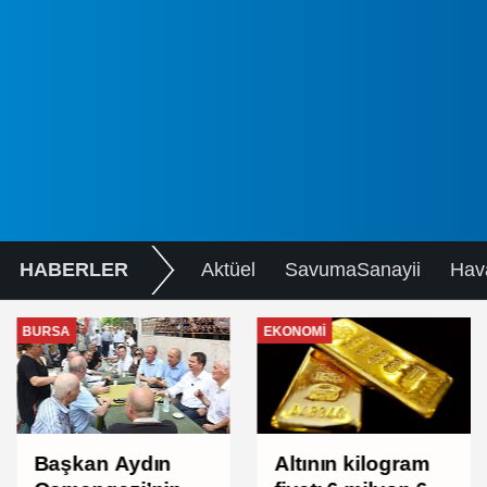
HABERLER
Aktüel
SavumaSanayii
Hav
BURSA
EKONOMI
Başkan Aydın
Altının kilogram