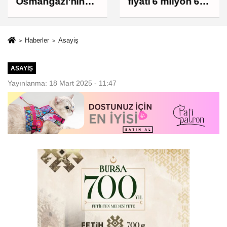
Osmangazi’nin
fiyatı 6 milyon 673
Nabzını Sahada
bin liraya
Tuttu
yükseldi
Haberler
Asayiş
ASAYIŞ
Yayınlanma: 18 Mart 2025 - 11:47