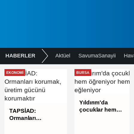
HABERLER
Aktüel
SavumaSanayii
Hav
EKONOMI
BURSA
Yıldırım'da
çocuklar hem
TAPSİAD:
öğreniyor hem
Ormanları
eğleniyor
korumak, üretim
gücünü korumaktır