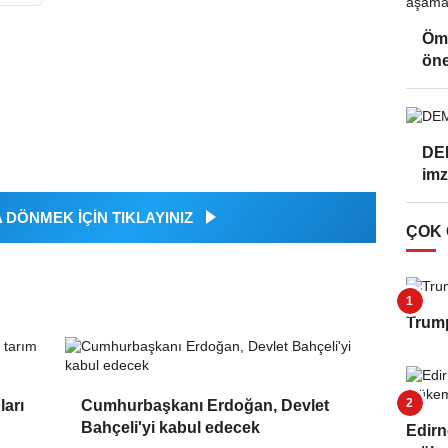
Öme
öne
DEM
imz
DÖNMEK İÇİN TIKLAYINIZ
ÇOK
Trump
ları
Cumhurbaşkanı Erdoğan, Devlet
Bahçeli'yi kabul edecek
Edirn