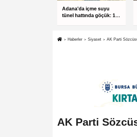
ekke Ortak
Adana'da içme suyu
ma Anlaşması'nı
tünel hattında göçük: 1
niyetle karşıladı
ölü, 1 yaralı
Haberler
Siyaset
AK Parti Sözcüsü
AK Parti Sözcüs