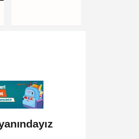
Afyonkarahisar'da 
otobüsü kamyonet
çarptı: 1 ölü, 15 yar
 yanındayız