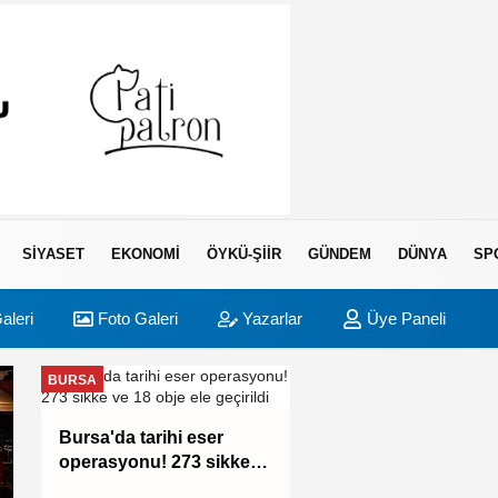
SIYASET
EKONOMI
ÖYKÜ-ŞIIR
GÜNDEM
DÜNYA
SP
aleri
Foto Galeri
Yazarlar
Üye Paneli
BURSA
ASAYIŞ
Bursa'da tarihi eser
operasyonu! 273 sikke
ve 18 obje ele geçirildi