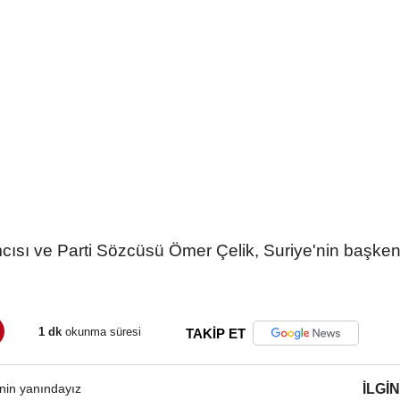
cısı ve Parti Sözcüsü Ömer Çelik, Suriye'nin başk
1 dk
okunma süresi
TAKİP ET
İLGIN