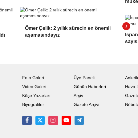
müke
Ömer Çelik: 2 yıllık sürecin en önemli
İspan
ldı
aşamasındayız
sayıs
Foto Galeri
Üye Paneli
Anketl
Video Galeri
Günün Haberleri
Hava 
Köşe Yazarları
Arşiv
Gazete
Biyografiler
Gazete Arşivi
Nöbetc