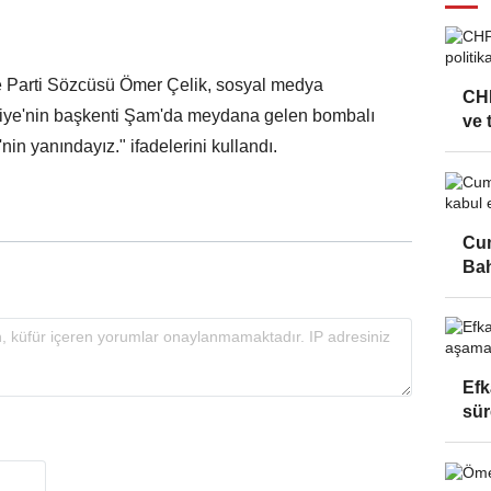
e Parti Sözcüsü Ömer Çelik, sosyal medya
CHP
riye'nin başkenti Şam'da meydana gelen bombalı
ve 
'nin yanındayız." ifadelerini kullandı.
Cum
Bah
Efk
sür