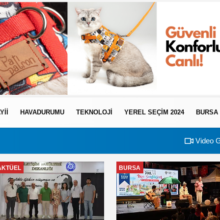
YII
HAVADURUMU
TEKNOLOJI
YEREL SEÇİM 2024
BURSA
Video G
AKTÜEL
BURSA