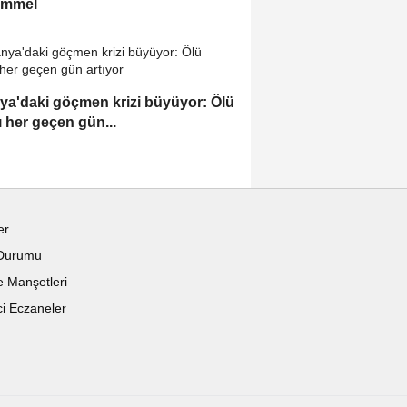
mmel
ya'daki göçmen krizi büyüyor: Ölü
ı her geçen gün...
er
Durumu
 Manşetleri
i Eczaneler