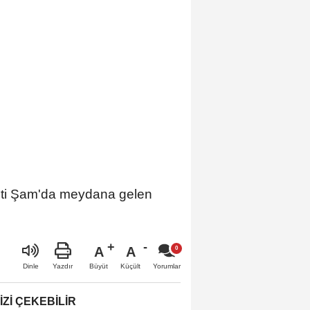
enti Şam'da meydana gelen
A
A
Büyüt
Küçült
Dinle
Yazdır
Yorumlar
IZI ÇEKEBILIR