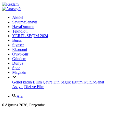
Aktüel
SavumaSanayii
HavaDurumu
Teknoloji
YEREL SEÇİM 2024
Bursa
Siyaset
Ekonomi
Öykü-Şiir
Gündem
Dünya
Spor
Magazin
Genel
kadın
Bilim
Çevre
Din
Sağlık
Eğitim
Kültür-Sanat
Asayiş
Dizi ve Film
Ara
6 Ağustos 2026, Perşembe