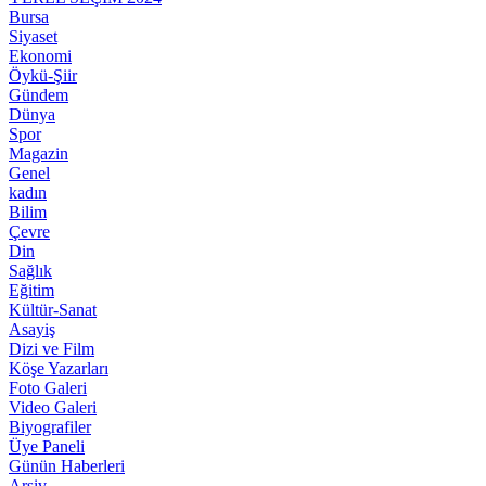
Bursa
Siyaset
Ekonomi
Öykü-Şiir
Gündem
Dünya
Spor
Magazin
Genel
kadın
Bilim
Çevre
Din
Sağlık
Eğitim
Kültür-Sanat
Asayiş
Dizi ve Film
Köşe Yazarları
Foto Galeri
Video Galeri
Biyografiler
Üye Paneli
Günün Haberleri
Arşiv