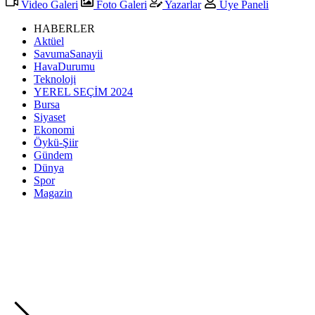
Video Galeri
Foto Galeri
Yazarlar
Üye Paneli
HABERLER
Aktüel
SavumaSanayii
HavaDurumu
Teknoloji
YEREL SEÇİM 2024
Bursa
Siyaset
Ekonomi
Öykü-Şiir
Gündem
Dünya
Spor
Magazin