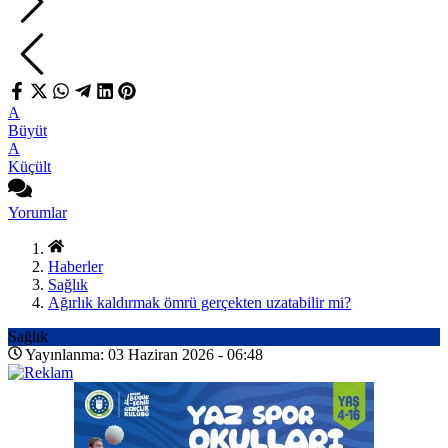
A
Büyüt
A
Küçült
Yorumlar
Haberler
Sağlık
Ağırlık kaldırmak ömrü gerçekten uzatabilir mi?
Sağlık
Yayınlanma: 03 Haziran 2026 - 06:48