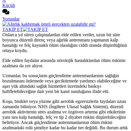
A
Küçült
Yorumlar
TAKİP ET
Onlarca yıl süren çalışmalardan elde edilen veriler, uzun bir süre
boyunca düzenli direnç veya ağırlık antrenmanı yapmanın kalp
hastalığı ve felç kaynaklı ölüm olasılığını ciddi oranda düşürdüğünü
ortaya koydu.
Elde edilen faydalar arasında nörolojik hastalıklardan ölüm riskinin
azalması da yer alıyor.
Uzmanlar, bu sonuçların güçlendirme antrenmanlarının sağlığın
bozulmasını önlemede veya geciktirmede yardımcı olabileceğine ve
aşırı yük altındaki sağlık hizmetleri üzerindeki baskıyı
hafifletebileceğine dair yeni bir kanıt sunduğunu ifade etti.
Koşu, bisiklet veya yüzme gibi aerobik egzersizlerin faydaları uzun
zamandır biliniyor. NHS (İngiltere Ulusal Sağlık Sistemi), düzenli
aerobik aktivitenin stres azaltma ve özgüven artırma gibi etkilerinin
yanı sıra kalp hastalığı, felç ve tip 2 diyabet riskini düşürebileceğini
belirtiyor. Ancak güçlendirme antrenmanlarının ölüm riskini
azaltmadaki rolü şimdiye kadar bu kadar net değildi. Bu durum artık