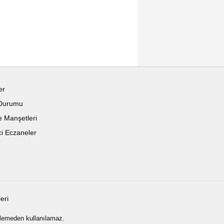
er
Durumu
 Manşetleri
i Eczaneler
leri
rilemeden kullanılamaz.