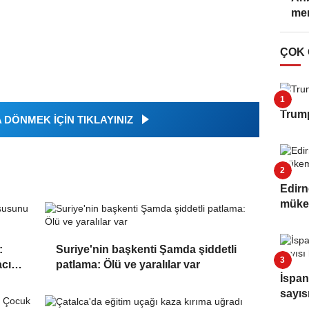
mer
ÇOK
Trump
DÖNMEK İÇİN TIKLAYINIZ
Edirn
müke
:
Suriye'nin başkenti Şamda şiddetli
cını
patlama: Ölü ve yaralılar var
İspan
sayıs