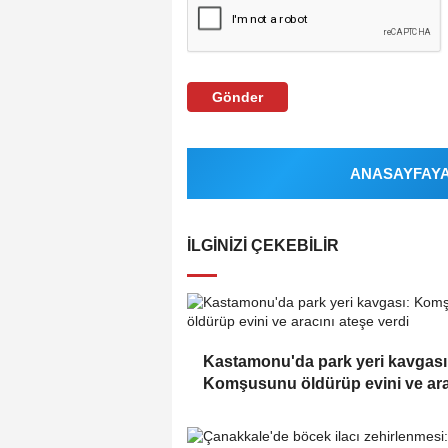
Gönder
ANASAYFAYA 
İLGINIZI ÇEKEBILIR
Kastamonu'da park yeri kavgası
Komşusunu öldürüp evini ve ara
ateşe verdi