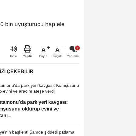
00 bin uyuşturucu hap ele
A
A
Büyüt
Küçült
Dinle
Yazdır
Yorumlar
IZI ÇEKEBILIR
tamonu'da park yeri kavgası:
şusunu öldürüp evini ve
ını...