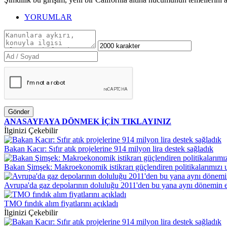
YORUMLAR
Gönder
ANASAYFAYA DÖNMEK İÇİN TIKLAYINIZ
İlginizi Çekebilir
Bakan Kacır: Sıfır atık projelerine 914 milyon lira destek sağladık
Bakan Şimşek: Makroekonomik istikrarı güçlendiren politikalarımız
Avrupa'da gaz depolarının doluluğu 2011'den bu yana aynı dönemin 
TMO fındık alım fiyatlarını açıkladı
İlginizi Çekebilir