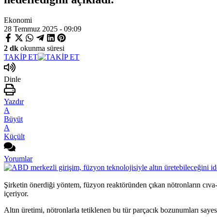
Ekonomi
28 Temmuz 2025 - 09:09
2 dk
okunma süresi
TAKİP ET
Dinle
Yazdır
A
Büyüt
A
Küçült
Yorumlar
Şirketin önerdiği yöntem, füzyon reaktöründen çıkan nötronların cıva
içeriyor.
Altın üretimi, nötronlarla tetiklenen bu tür parçacık bozunumları sayes