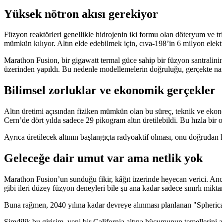
Yüksek nötron akısı gerekiyor
Füzyon reaktörleri genellikle hidrojenin iki formu olan döteryum ve tr
mümkün kılıyor. Altın elde edebilmek için, cıva-198’in 6 milyon elek
Marathon Fusion, bir gigawatt termal güce sahip bir füzyon santralinin 
üzerinden yapıldı. Bu nedenle modellemelerin doğruluğu, gerçekte nası
Bilimsel zorluklar ve ekonomik gerçekler
Altın üretimi açısından fiziken mümkün olan bu süreç, teknik ve ekono
Cern’de dört yılda sadece 29 pikogram altın üretilebildi. Bu hızla bir
Ayrıca üretilecek altının başlangıçta radyoaktif olması, onu doğrudan
Geleceğe dair umut var ama netlik yok
Marathon Fusion’un sunduğu fikir, kâğıt üzerinde heyecan verici. Ancak
gibi ileri düzey füzyon deneyleri bile şu ana kadar sadece sınırlı miktar
Buna rağmen, 2040 yılına kadar devreye alınması planlanan "Spherica
Şimdilik bu girişim, yeni bir California altına hücumunun temellerini