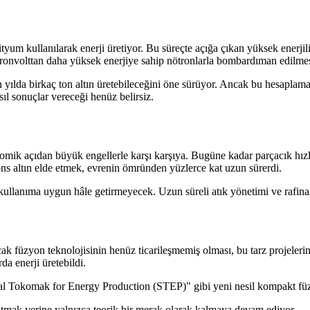
ityum kullanılarak enerji üretiyor. Bu süreçte açığa çıkan yüksek enerjil
tronvolttan daha yüksek enerjiye sahip nötronlarla bombardıman edilmes
yılda birkaç ton altın üretebileceğini öne sürüyor. Ancak bu hesaplamala
l sonuçlar vereceği henüz belirsiz.
mik açıdan büyük engellerle karşı karşıya. Bugüne kadar parçacık hızla
 ons altın elde etmek, evrenin ömründen yüzlerce kat uzun sürerdi.
 kullanıma uygun hâle getirmeyecek. Uzun süreli atık yönetimi ve rafina
 füzyon teknolojisinin henüz ticarileşmemiş olması, bu tarz projelerin fi
da enerji üretebildi.
l Tokomak for Energy Production (STEP)" gibi yeni nesil kompakt füzy
 atmak yerine yalnızca teorik bir merak olarak kalmaya devam ediyor.