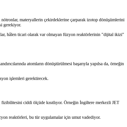
i nötronlar, materyallerin çekirdeklerine çarparak izotop dönüşümlerini
i gerekiyor.
r, hâlen ticari olarak var olmayan füzyon reaktörlerinin "dijital ikizi"
ndırıcılarında atomların dönüştürülmesi başarıyla yapılsa da, örneğin
syon işlemleri gerektirecek.
zibilitesini ciddi ölçüde kısıtlıyor. Örneğin İngiltere merkezli JET
on reaktörleri, bu tür uygulamalar için umut vadediyor.