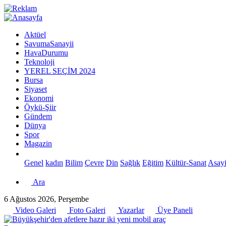
Aktüel
SavumaSanayii
HavaDurumu
Teknoloji
YEREL SEÇİM 2024
Bursa
Siyaset
Ekonomi
Öykü-Şiir
Gündem
Dünya
Spor
Magazin
Genel
kadın
Bilim
Çevre
Din
Sağlık
Eğitim
Kültür-Sanat
Asayi
Ara
6 Ağustos 2026, Perşembe
Video Galeri
Foto Galeri
Yazarlar
Üye Paneli