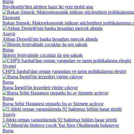
Bursa
Büyükşehir'den afetlere hazır iki yeni mobil araç
Ekonomi
Bakan Şimşek: Makroekonomik istikrarı güçlendiren politikalarımız
Asayiş
Ahbap Derneği'nin banka hesapları mercek altında
Bursa
İlklerin festivalinde çocuklar da şen şakrak
Siyaset
CHP'li Sarıbal'dan orman yangınları ve tarım politikalarına eleştiri
Bursa
Bursa İnegöl'ün lezzetleri vitrine çıkıyor
Bursa
Bursa Şehir Hastanesi otoparkı bu ay hizmete açılıyor
Asayiş
5 ildeki orman yangınlarında 92 bağımsız bölüm hasar gördü
Bursa