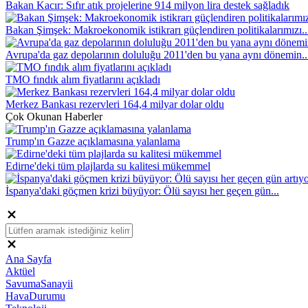
Bakan Kacır: Sıfır atık projelerine 914 milyon lira destek sağladık
Bakan Şimşek: Makroekonomik istikrarı güçlendiren politikalarımızı..
Avrupa'da gaz depolarının doluluğu 2011'den bu yana aynı dönemin..
TMO fındık alım fiyatlarını açıkladı
Merkez Bankası rezervleri 164,4 milyar dolar oldu
Çok Okunan Haberler
Trump'ın Gazze açıklamasına yalanlama
Edirne'deki tüm plajlarda su kalitesi mükemmel
İspanya'daki göçmen krizi büyüyor: Ölü sayısı her geçen gün...
Ana Sayfa
Aktüel
SavumaSanayii
HavaDurumu