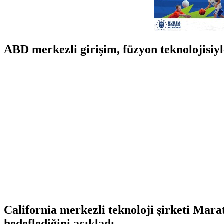
ABD merkezli girişim, füzyon teknolojisiyle
California merkezli teknoloji şirketi Mara
hedeflediğini açıkladı.