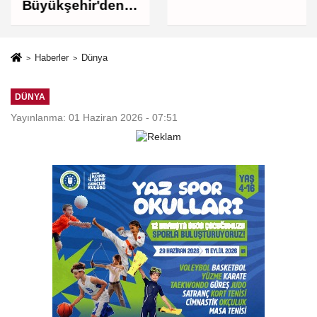
Arabistan
Büyükşehir'den
yolcusu
İnegöl'e ulaşım
hamlesi
Haberler
Dünya
DÜNYA
Yayınlanma: 01 Haziran 2026 - 07:51