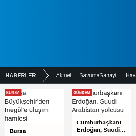
HABERLER
Aktüel
SavumaSanayii
Hav
BURSA
GÜNDEM
Cumhurbaşkanı
Erdoğan, Suudi
Bursa