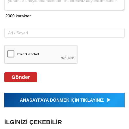
Gönder
ANASAYFAYA DÖNMEK İÇİN TIKLAYINIZ
İLGINIZI ÇEKEBILIR