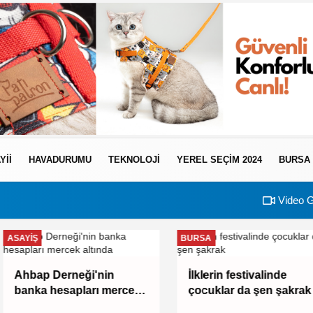
YII
HAVADURUMU
TEKNOLOJI
YEREL SEÇİM 2024
BURSA
Video G
ASAYIŞ
BURSA
Ahbap Derneği'nin
İlklerin festivalinde
banka hesapları mercek
çocuklar da şen şakrak
altında