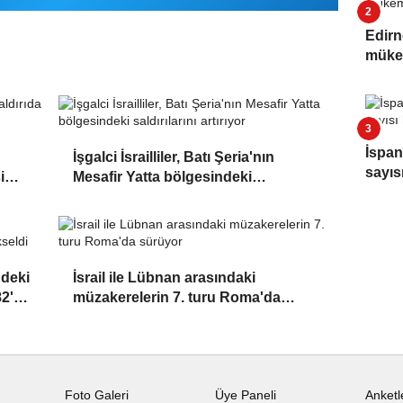
Edirn
müke
İspan
İşgalci İsrailliler, Batı Şeria'nın
sayıs
i
Mesafir Yatta bölgesindeki
saldırılarını artırıyor
ndeki
İsrail ile Lübnan arasındaki
82'ye
müzakerelerin 7. turu Roma'da
sürüyor
Foto Galeri
Üye Paneli
Anketl