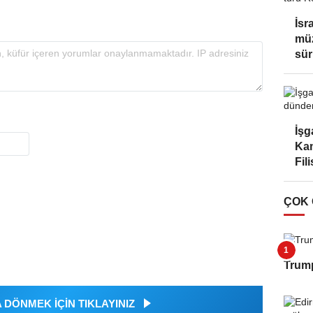
İsr
müz
sür
İşg
Kam
Fili
ÇOK
Trump
DÖNMEK İÇİN TIKLAYINIZ