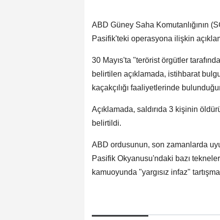
ABD Güney Saha Komutanlığının (
Pasifik'teki operasyona ilişkin açıkla
30 Mayıs'ta "terörist örgütler tarafınd
belirtilen açıklamada, istihbarat bul
kaçakçılığı faaliyetlerinde bulunduğ
Açıklamada, saldırıda 3 kişinin öldü
belirtildi.
ABD ordusunun, son zamanlarda uyuştu
Pasifik Okyanusu'ndaki bazı tekneleri
kamuoyunda "yargısız infaz" tartışmal