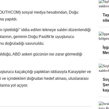
SOUTHCOM) sosyal medya hesabından, Doğu
Tay
ma yapıldı.
sila
an işletildiği" iddia edilen tekneye saldırı düzenlendiği
gularının, geminin Doğu Pasifik'te uyuşturucu
unu doğruladığı savunuldu.
İşga
Mes
rüldüğü, ABD askeri gücünün ise zarar görmediği
rucu kaçakçılığı yaptıkları iddiasıyla Karayipler ve
 ve içindekileri doğrudan hedef alması, uluslararası
Soy
Şer
arına yol açıyor.
kay