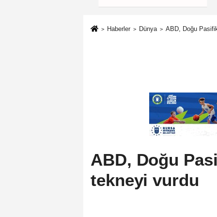
güçlendiren
politikalarımızı
uygulamaya devam
Haberler
Dünya
ABD, Doğu Pasifik
edeceğiz
ABD, Doğu Pasif
tekneyi vurdu