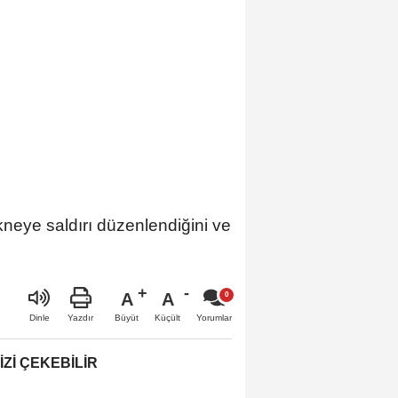
neye saldırı düzenlendiğini ve
A
A
Büyüt
Küçült
Dinle
Yazdır
Yorumlar
IZI ÇEKEBILIR