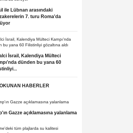
ail ile Lübnan arasındaki
akerelerin 7. turu Roma'da
üyor
alci İsrail, Kalendiya Mülteci
pı'nda dünden bu yana 60
stinliyi...
 OKUNAN HABERLER
'ın Gazze açıklamasına yalanlama