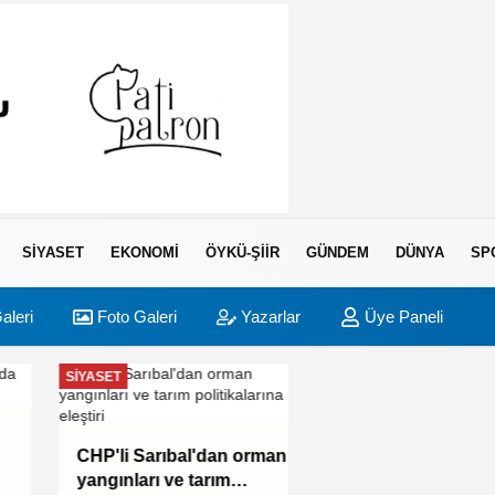
SIYASET
EKONOMI
ÖYKÜ-ŞIIR
GÜNDEM
DÜNYA
SP
aleri
Foto Galeri
Yazarlar
Üye Paneli
SIYASET
BURSA
Bursa İnegöl'ün lez
CHP'li Sarıbal'dan orman
vitrine çıkıyor
yangınları ve tarım