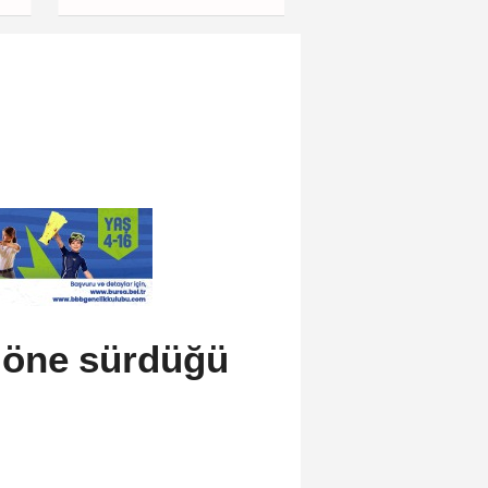
politikalarına eleştiri
ı öne sürdüğü