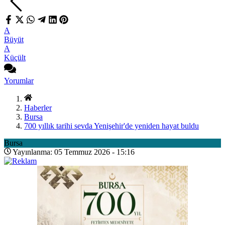
A
Büyüt
A
Küçült
Yorumlar
Haberler
Bursa
700 yıllık tarihi sevda Yenişehir'de yeniden hayat buldu
Bursa
Yayınlanma: 05 Temmuz 2026 - 15:16