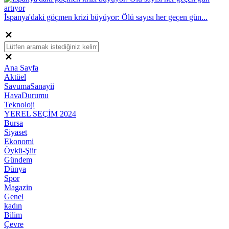
İspanya'daki göçmen krizi büyüyor: Ölü sayısı her geçen gün...
Ana Sayfa
Aktüel
SavumaSanayii
HavaDurumu
Teknoloji
YEREL SEÇİM 2024
Bursa
Siyaset
Ekonomi
Öykü-Şiir
Gündem
Dünya
Spor
Magazin
Genel
kadın
Bilim
Çevre