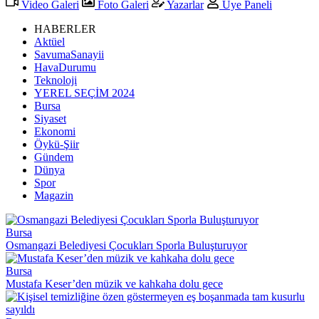
Video Galeri
Foto Galeri
Yazarlar
Üye Paneli
HABERLER
Aktüel
SavumaSanayii
HavaDurumu
Teknoloji
YEREL SEÇİM 2024
Bursa
Siyaset
Ekonomi
Öykü-Şiir
Gündem
Dünya
Spor
Magazin
Bursa
Osmangazi Belediyesi Çocukları Sporla Buluşturuyor
Bursa
Mustafa Keser’den müzik ve kahkaha dolu gece