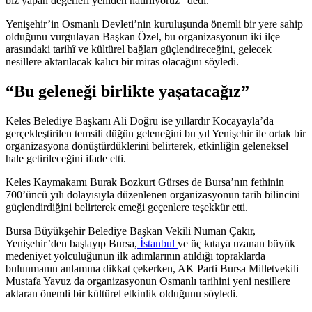
biz yapan değerleri yeniden hatırlıyoruz” dedi.
Yenişehir’in Osmanlı Devleti’nin kuruluşunda önemli bir yere sahip
olduğunu vurgulayan Başkan Özel, bu organizasyonun iki ilçe
arasındaki tarihî ve kültürel bağları güçlendireceğini, gelecek
nesillere aktarılacak kalıcı bir miras olacağını söyledi.
“Bu geleneği birlikte yaşatacağız”
Keles Belediye Başkanı Ali Doğru ise yıllardır Kocayayla’da
gerçekleştirilen temsili düğün geleneğini bu yıl Yenişehir ile ortak bir
organizasyona dönüştürdüklerini belirterek, etkinliğin geleneksel
hale getirileceğini ifade etti.
Keles Kaymakamı Burak Bozkurt Gürses de Bursa’nın fethinin
700’üncü yılı dolayısıyla düzenlenen organizasyonun tarih bilincini
güçlendirdiğini belirterek emeği geçenlere teşekkür etti.
Bursa Büyükşehir Belediye Başkan Vekili Numan Çakır,
Yenişehir’den başlayıp Bursa,
İstanbul
ve üç kıtaya uzanan büyük
medeniyet yolculuğunun ilk adımlarının atıldığı topraklarda
bulunmanın anlamına dikkat çekerken, AK Parti Bursa Milletvekili
Mustafa Yavuz da organizasyonun Osmanlı tarihini yeni nesillere
aktaran önemli bir kültürel etkinlik olduğunu söyledi.