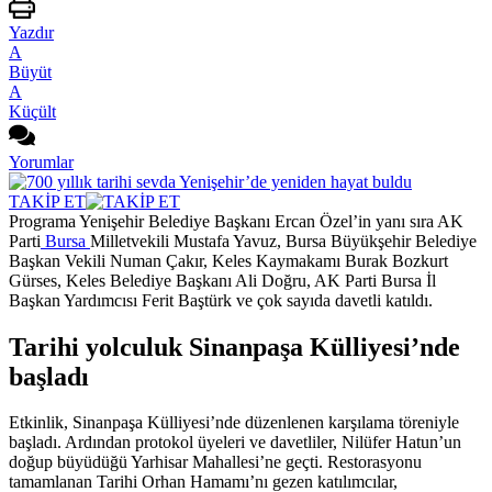
Yazdır
A
Büyüt
A
Küçült
Yorumlar
TAKİP ET
Programa Yenişehir Belediye Başkanı Ercan Özel’in yanı sıra AK
Parti
Bursa
Milletvekili Mustafa Yavuz, Bursa Büyükşehir Belediye
Başkan Vekili Numan Çakır, Keles Kaymakamı Burak Bozkurt
Gürses, Keles Belediye Başkanı Ali Doğru, AK Parti Bursa İl
Başkan Yardımcısı Ferit Baştürk ve çok sayıda davetli katıldı.
Tarihi yolculuk Sinanpaşa Külliyesi’nde
başladı
Etkinlik, Sinanpaşa Külliyesi’nde düzenlenen karşılama töreniyle
başladı. Ardından protokol üyeleri ve davetliler, Nilüfer Hatun’un
doğup büyüdüğü Yarhisar Mahallesi’ne geçti. Restorasyonu
tamamlanan Tarihi Orhan Hamamı’nı gezen katılımcılar,