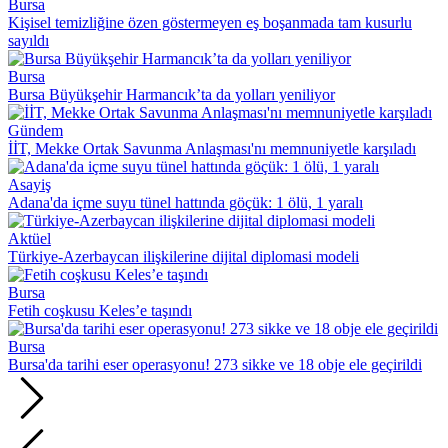
Bursa
Kişisel temizliğine özen göstermeyen eş boşanmada tam kusurlu
sayıldı
Bursa
Bursa Büyükşehir Harmancık’ta da yolları yeniliyor
Gündem
İİT, Mekke Ortak Savunma Anlaşması'nı memnuniyetle karşıladı
Asayiş
Adana'da içme suyu tünel hattında göçük: 1 ölü, 1 yaralı
Aktüel
Türkiye-Azerbaycan ilişkilerine dijital diplomasi modeli
Bursa
Fetih coşkusu Keles’e taşındı
Bursa
Bursa'da tarihi eser operasyonu! 273 sikke ve 18 obje ele geçirildi