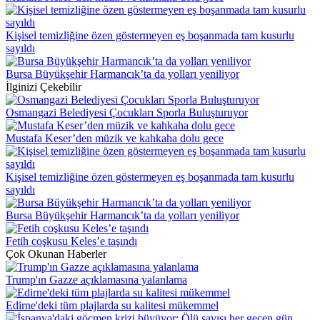
Kişisel temizliğine özen göstermeyen eş boşanmada tam kusurlu
sayıldı
Bursa Büyükşehir Harmancık’ta da yolları yeniliyor
İlginizi Çekebilir
Osmangazi Belediyesi Çocukları Sporla Buluşturuyor
Mustafa Keser’den müzik ve kahkaha dolu gece
Kişisel temizliğine özen göstermeyen eş boşanmada tam kusurlu
sayıldı
Bursa Büyükşehir Harmancık’ta da yolları yeniliyor
Fetih coşkusu Keles’e taşındı
Çok Okunan Haberler
Trump'ın Gazze açıklamasına yalanlama
Edirne'deki tüm plajlarda su kalitesi mükemmel