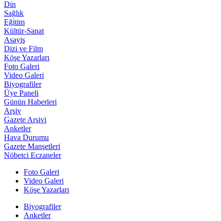
Din
Sağlık
Eğitim
Kültür-Sanat
Asayiş
Dizi ve Film
Köşe Yazarları
Foto Galeri
Video Galeri
Biyografiler
Üye Paneli
Günün Haberleri
Arşiv
Gazete Arşivi
Anketler
Hava Durumu
Gazete Manşetleri
Nöbetci Eczaneler
Foto Galeri
Video Galeri
Köşe Yazarları
Biyografiler
Anketler