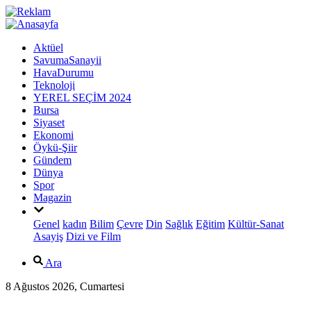
Aktüel
SavumaSanayii
HavaDurumu
Teknoloji
YEREL SEÇİM 2024
Bursa
Siyaset
Ekonomi
Öykü-Şiir
Gündem
Dünya
Spor
Magazin
Genel
kadın
Bilim
Çevre
Din
Sağlık
Eğitim
Kültür-Sanat
Asayiş
Dizi ve Film
Ara
8 Ağustos 2026, Cumartesi