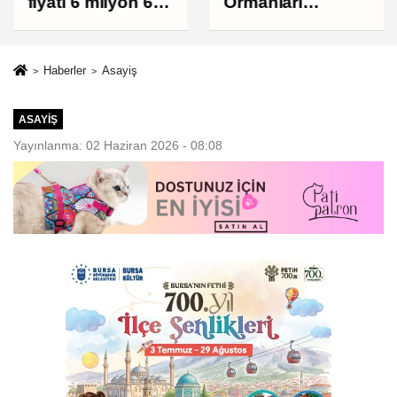
Ormanları
fiyatı 6 milyon 673
korumak, üretim
bin liraya
gücünü
yükseldi
korumaktır
Haberler
Asayiş
ASAYIŞ
Yayınlanma: 02 Haziran 2026 - 08:08