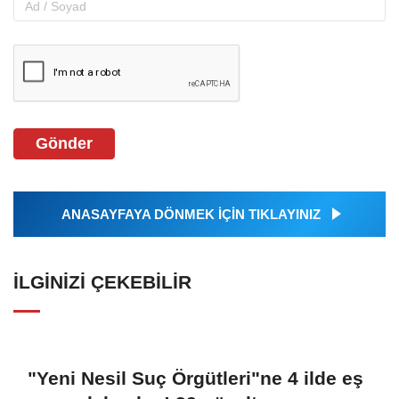
Gönder
ANASAYFAYA DÖNMEK İÇİN TIKLAYINIZ
İLGINIZI ÇEKEBILIR
"Yeni Nesil Suç Örgütleri"ne 4 ilde eş