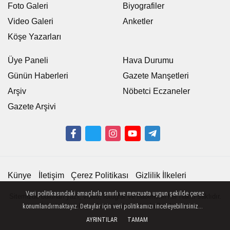
Foto Galeri
Biyografiler
Video Galeri
Anketler
Köşe Yazarları
Üye Paneli
Hava Durumu
Günün Haberleri
Gazete Manşetleri
Arşiv
Nöbetci Eczaneler
Gazete Arşivi
Künye
İletişim
Çerez Politikası
Gizlilik İlkeleri
Veri politikasındaki amaçlarla sınırlı ve mevzuata uygun şekilde çerez
Sitemizde bulunan yazı, video, fotoğraf ve haberlerin her hakkı saklıdır.
İzinsiz veya kaynak gösterilemeden kullanılamaz.
konumlandırmaktayız. Detaylar için veri politikamızı inceleyebilirsiniz...
AYRINTILAR
TAMAM