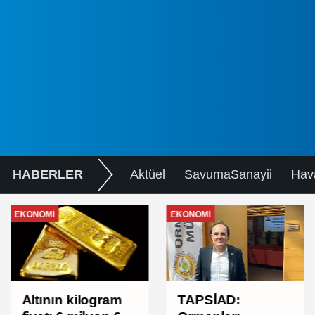
HABERLER
Aktüel
SavumaSanayii
Hav
EKONOMI
EKONOMI
TAPSİAD:
Altının kilogram