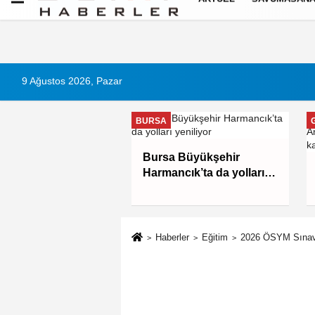
9 Ağustos 2026, Pazar
BURSA
Bursa Büyükşehir
l temizliğine özen
Harmancık’ta da yolları
rmeyen eş
yeniliyor
mada tam kusurlu
ı
Haberler
Eğitim
2026 ÖSYM Sınav 