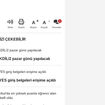
A
A
Büyüt
Küçült
Dinle
Yazdır
Yorumlar
IZI ÇEKEBILIR
DİL/2 pazar günü yapılacak
ES giriş belgeleri erişime açıldı