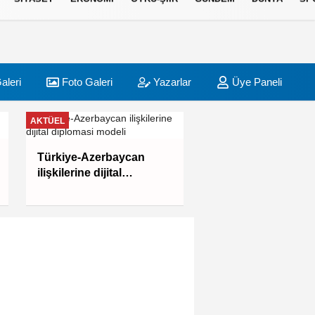
aleri
Foto Galeri
Yazarlar
Üye Paneli
AKTÜEL
BURSA
Fetih coşkusu Kele
Türkiye-Azerbaycan
taşındı
ilişkilerine dijital
diplomasi modeli