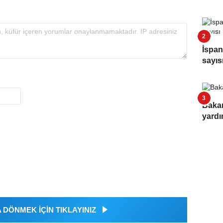
İspan
sayıs
Bakan
yard
DÖNMEK İÇİN TIKLAYINIZ