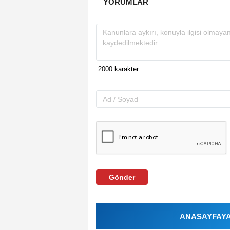
YORUMLAR
Gönder
ANASAYFAYA 