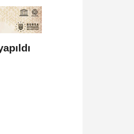
apıldı