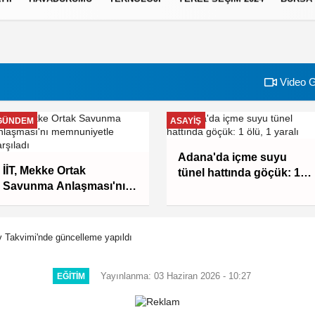
Video G
GÜNDEM
ASAYIŞ
Adana'da içme suyu
İİT, Mekke Ortak
tünel hattında göçük: 1
Savunma Anlaşması'nı
ölü, 1 yaralı
memnuniyetle karşıladı
Takvimi'nde güncelleme yapıldı
Yayınlanma: 03 Haziran 2026 - 10:27
EĞITIM