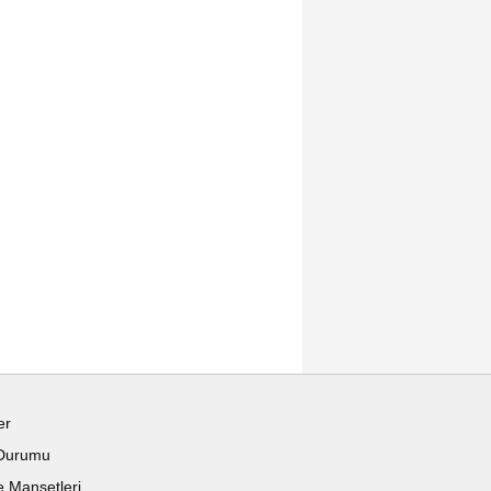
er
Durumu
 Manşetleri