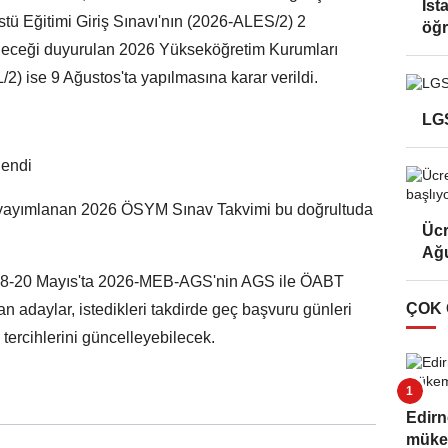
İst
ü Eğitimi Giriş Sınavı'nın (2026-ALES/2) 2
öğr
rileceği duyurulan 2026 Yükseköğretim Kurumları
2) ise 9 Ağustos'ta yapılmasına karar verildi.
LGS
lendi
 yayımlanan 2026 ÖSYM Sınav Takvimi bu doğrultuda
Ücr
Ağu
e, 8-20 Mayıs'ta 2026-MEB-AGS'nin AGS ile ÖABT
ÇOK
adaylar, istedikleri takdirde geç başvuru günleri
tercihlerini güncelleyebilecek.
Edirn
müke