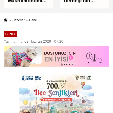
Makroekonomik
Derneği'nin
istikrarı
banka hesapları
güçlendiren
mercek altında
politikalarımızı
Haberler
Genel
uygulamaya
devam edeceğiz
GENEL
Yayınlanma: 02 Haziran 2026 - 07:20