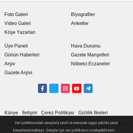
Foto Galeri
Biyografiler
Video Galeri
Anketler
Köşe Yazarları
Üye Paneli
Hava Durumu
Günün Haberleri
Gazete Manşetleri
Arşiv
Nöbetci Eczaneler
Gazete Arşivi
Künye
İletişim
Çerez Politikası
Gizlilik İlkeleri
Veri politikasındaki amaçlarla sınırlı ve mevzuata uygun şekilde çerez
Sitemizde bulunan yazı, video, fotoğraf ve haberlerin her hakkı saklıdır.
İzinsiz veya kaynak gösterilemeden kullanılamaz.
konumlandırmaktayız. Detaylar için veri politikamızı inceleyebilirsiniz...