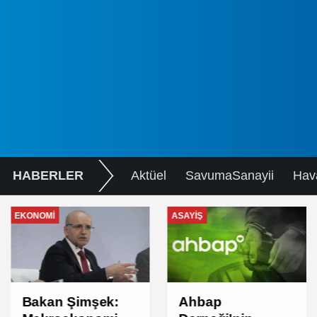
HABERLER
Aktüel
SavumaSanayii
Hav
EKONOMI
ASAYIŞ
Bakan Şimşek:
Ahbap