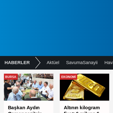
HABERLER
Aktüel
SavumaSanayii
Hav
BURSA
EKONOMI
Başkan Aydın
Altının kilogram