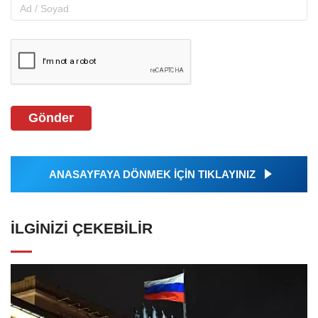
Gönder
ANASAYFAYA DÖNMEK İÇİN TIKLAYINIZ
İLGINIZI ÇEKEBILIR