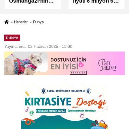
Osmangazi’nin
fiyatı 6 milyon 673
Nabzını Sahada
bin liraya
Tuttu
yükseldi
Haberler
Dünya
DÜNYA
Yayınlanma: 02 Haziran 2025 - 13:00