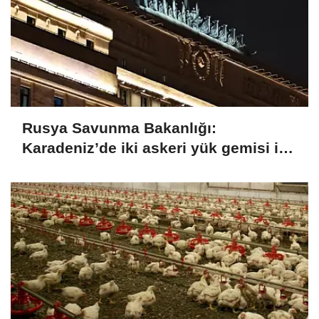
Rusya Savunma Bakanlığı:
Karadeniz’de iki askeri yük gemisi ile
Yujnıy Limanı’ndaki akaryakıt
depoları vuruldu