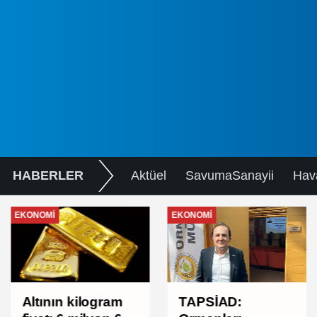
HABERLER
Aktüel
SavumaSanayii
Hav
EKONOMI
EKONOMI
TAPSİAD:
Altının kilogram