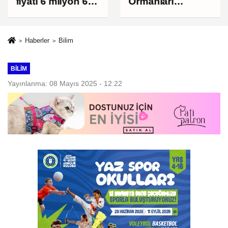
Ormanları
fiyatı 6 milyon 673
korumak, üretim
bin liraya
gücünü
yükseldi
korumaktır
Haberler
Bilim
BILIM
Yayınlanma: 08 Mayıs 2025 - 12:22