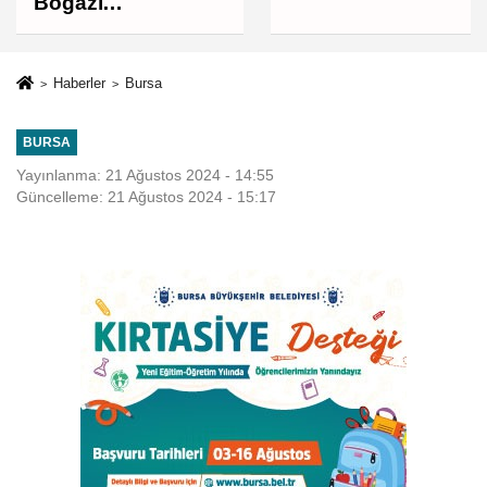
Boğazı
müzakereleri son
aşamada, Boğaz'ın
açılması ABD'nin
Haberler
Bursa
tutumuna bağlı
BURSA
Yayınlanma: 21 Ağustos 2024 - 14:55
Güncelleme: 21 Ağustos 2024 - 15:17