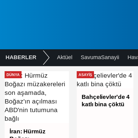
HABERLER
Aktüel
SavumaSanayii
Hav
DÜNYA
ASAYIŞ
Bahçelievler'de 4
katlı bina çöktü
İran: Hürmüz