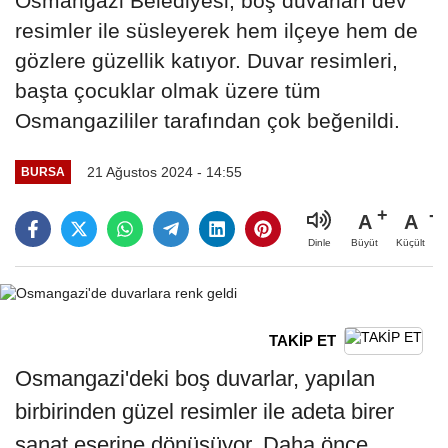
Osmangazi Belediyesi, boş duvarları dev
resimler ile süsleyerek hem ilçeye hem de
gözlere güzellik katıyor. Duvar resimleri,
başta çocuklar olmak üzere tüm
Osmangazililer tarafından çok beğenildi.
21 Ağustos 2024 - 14:55
BURSA
A
A
Büyüt
Küçült
Dinle
TAKİP ET
Osmangazi'deki boş duvarlar, yapılan
birbirinden güzel resimler ile adeta birer
sanat eserine dönüşüyor. Daha önce