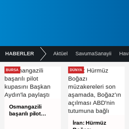
HABERLER
Aktüel
SavumaSanayii
Hav
BURSA
DÜNYA
Osmangazili
başarılı pilot
kupasını Başkan
İran: Hürmüz
Aydın'la paylaştı