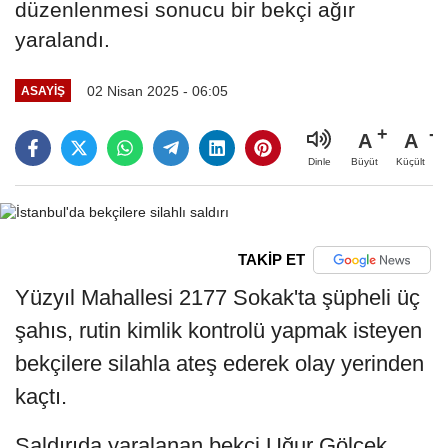
düzenlenmesi sonucu bir bekçi ağır
yaralandı.
02 Nisan 2025 - 06:05
ASAYIŞ
A
A
Büyüt
Küçült
Dinle
TAKİP ET
Yüzyıl Mahallesi 2177 Sokak'ta şüpheli üç
şahıs, rutin kimlik kontrolü yapmak isteyen
bekçilere silahla ateş ederek olay yerinden
kaçtı.
Saldırıda yaralanan bekçi Uğur Gölçek,