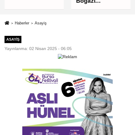
Boğazı
müzakereleri son
aşamada,
Boğaz'ın açılması
Haberler
Asayiş
ABD'nin
tutumuna bağlı
ASAYIŞ
Yayınlanma: 02 Nisan 2025 - 06:05