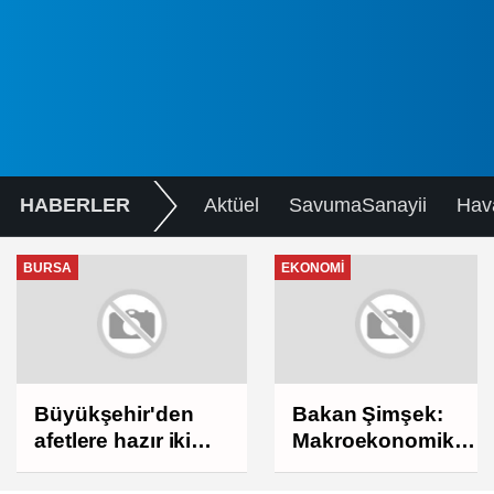
HABERLER
Aktüel
SavumaSanayii
Hav
BURSA
EKONOMI
Büyükşehir'den
Bakan Şimşek:
afetlere hazır iki
Makroekonomik
yeni mobil araç
istikrarı
güçlendiren