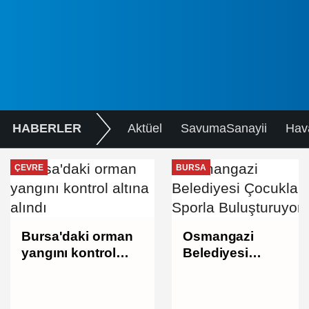
HABERLER
Aktüel
SavumaSanayii
Hav
ÇEVRE
BURSA
Bursa'daki orman
Osmangazi
yangını kontrol
Belediyesi
altına alındı
Çocukları Sporla
Buluşturuyor