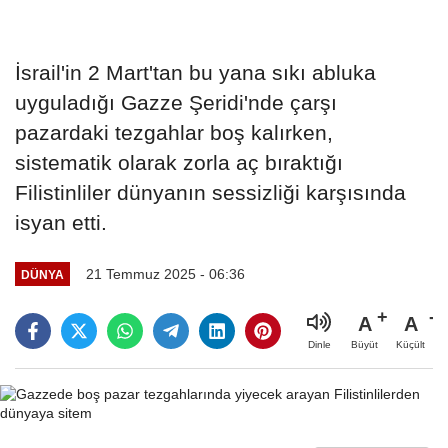
İsrail'in 2 Mart'tan bu yana sıkı abluka
uyguladığı Gazze Şeridi'nde çarşı
pazardaki tezgahlar boş kalırken,
sistematik olarak zorla aç bıraktığı
Filistinliler dünyanın sessizliği karşısında
isyan etti.
21 Temmuz 2025 - 06:36
DÜNYA
A
A
Büyüt
Küçült
Dinle