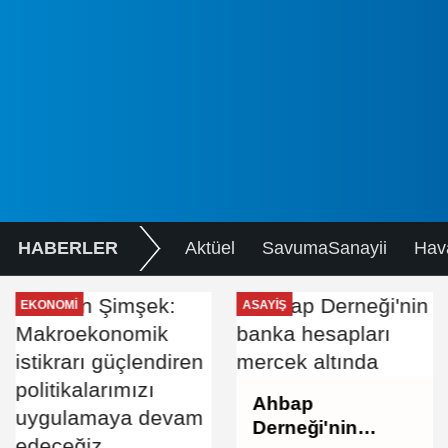
HABERLER
Aktüel
SavumaSanayii
Hav
EKONOMI
ASAYIŞ
Ahbap
Derneği'nin