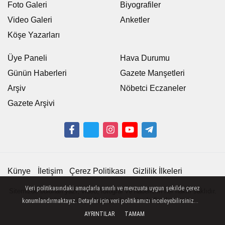
Foto Galeri
Biyografiler
Video Galeri
Anketler
Köşe Yazarları
Üye Paneli
Hava Durumu
Günün Haberleri
Gazete Manşetleri
Arşiv
Nöbetci Eczaneler
Gazete Arşivi
Künye
İletişim
Çerez Politikası
Gizlilik İlkeleri
Veri politikasındaki amaçlarla sınırlı ve mevzuata uygun şekilde çerez
Sitemizde bulunan yazı, video, fotoğraf ve haberlerin her hakkı saklıdır.
İzinsiz veya kaynak gösterilemeden kullanılamaz.
konumlandırmaktayız. Detaylar için veri politikamızı inceleyebilirsiniz...
AYRINTILAR
TAMAM