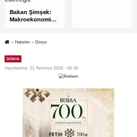
banka hesapları
mercek altında
Bakan Şimşek:
Makroekonomik
istikrarı
güçlendiren
politikalarımızı
Haberler
Dünya
uygulamaya
devam edeceğiz
DÜNYA
Yayınlanma: 21 Temmuz 2025 - 06:36