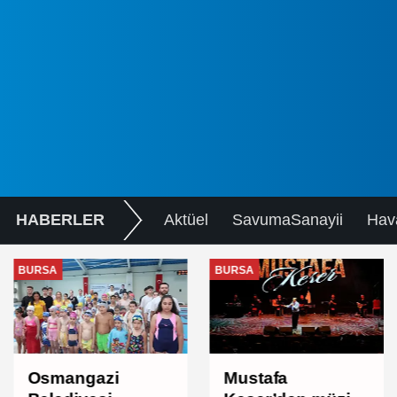
HABERLER
Aktüel
SavumaSanayii
Hav
BURSA
BURSA
Osmangazi
Mustafa