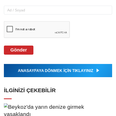
Gönder
ANASAYFAYA DÖNMEK İÇİN TIKLAYINIZ
İLGINIZI ÇEKEBILIR