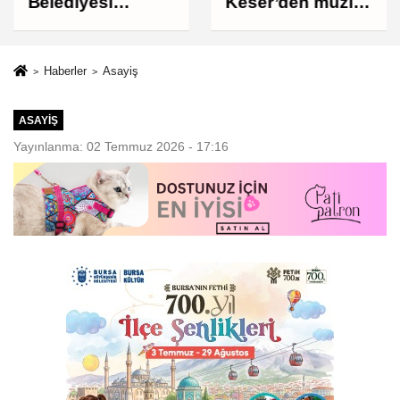
Belediyesi
Keser’den müzik
Çocukları Sporla
ve kahkaha dolu
Buluşturuyor
gece
Haberler
Asayiş
ASAYIŞ
Yayınlanma: 02 Temmuz 2026 - 17:16