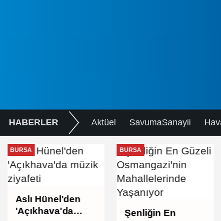
HABERLER
Aktüel
SavumaSanayii
Hav
BURSA
BURSA
Aslı Hünel'den
'Açıkhava'da
Şenliğin En