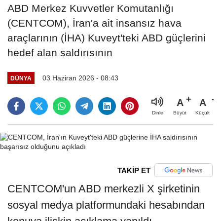
ABD Merkez Kuvvetler Komutanlığı
(CENTCOM), İran'a ait insansız hava
araçlarının (İHA) Kuveyt'teki ABD güçlerini
hedef alan saldırısının
03 Haziran 2026 - 08:43
DÜNYA
A
A
Büyüt
Küçült
Dinle
TAKİP ET
CENTCOM'un ABD merkezli X şirketinin
sosyal medya platformundaki hesabından