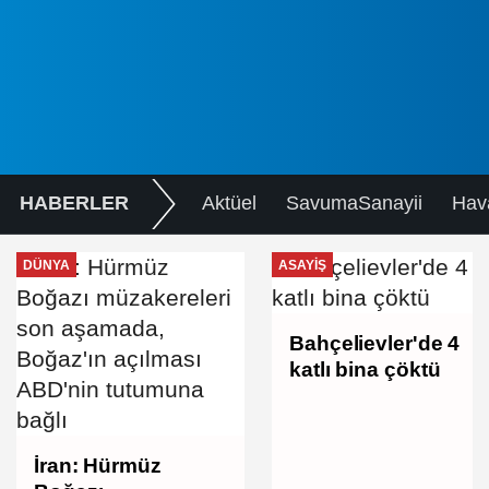
HABERLER
Aktüel
SavumaSanayii
Hav
DÜNYA
ASAYIŞ
Bahçelievler'de 4
katlı bina çöktü
İran: Hürmüz