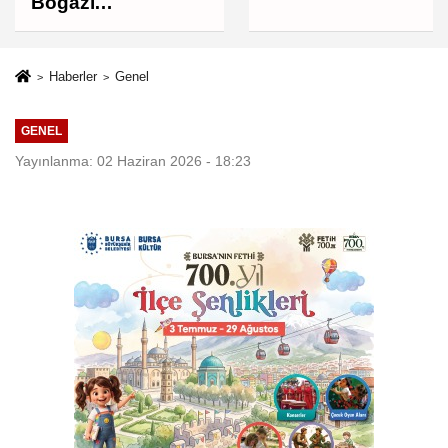
Boğazı
müzakereleri son
aşamada, Boğaz'ın
açılması ABD'nin
Haberler
Genel
tutumuna bağlı
GENEL
Yayınlanma: 02 Haziran 2026 - 18:23