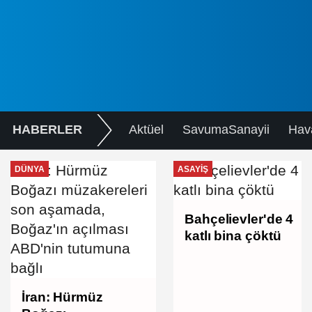
HABERLER
Aktüel
SavumaSanayii
Hav
DÜNYA
ASAYIŞ
Bahçelievler'de 4
katlı bina çöktü
İran: Hürmüz