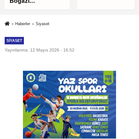
Boğazı
müzakereleri son
aşamada, Boğaz'ın
açılması ABD'nin
Haberler
Siyaset
tutumuna bağlı
SIYASET
Yayınlanma: 12 Mayıs 2026 - 16:52